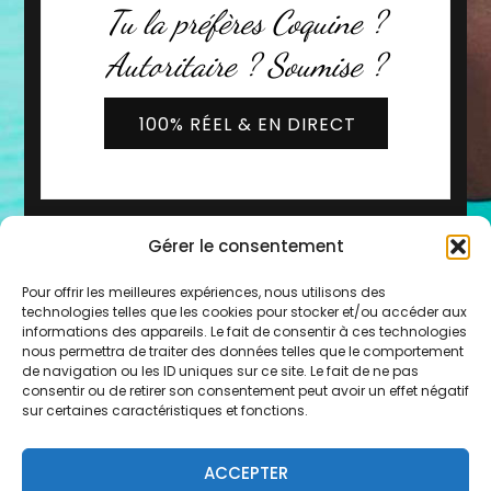
Tu la préfères Coquine ?
Autoritaire ? Soumise ?
100% RÉEL & EN DIRECT
Gérer le consentement
Pour offrir les meilleures expériences, nous utilisons des
technologies telles que les cookies pour stocker et/ou accéder aux
informations des appareils. Le fait de consentir à ces technologies
nous permettra de traiter des données telles que le comportement
de navigation ou les ID uniques sur ce site. Le fait de ne pas
2019 - 2026 © Copyright -
Les Copines d'Olivia
consentir ou de retirer son consentement peut avoir un effet négatif
* Service 0,80€/min + prix de l'appel
sur certaines caractéristiques et fonctions.
Mentions légales
-
CGU
-
FAQ
-
Contact
-
Plan du
ACCEPTER
site