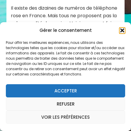
Il existe des dizaines de numéros de téléphone
rose en France. Mais tous ne proposent pas la
même qualité de service. Voici comment faire
Gérer le consentement
le bon choix — et pourquoi Les Copines d’Olivia
se distinguent. Les critères d’un bon service
Pour offrir les meilleures expériences, nous utilisons des
audiotel Des vraies femmes — pas des
technologies telles que les cookies pour stocker et/ou accéder aux
enregistrements, pas des robots Un tarif
informations des appareils. Le fait de consentir à ces technologies
nous permettra de traiter des données telles que le comportement
transparent — affiché clairement, sans frais
de navigation ou les ID uniques sur ce site. Le fait de ne pas
cachés Une disponibilité réelle — un planning
consentir ou de retirer son consentement peut avoir un effet négatif
sur certaines caractéristiques et fonctions.
consultable en amont La …
ACCEPTER
REFUSER
VOIR LES PRÉFÉRENCES