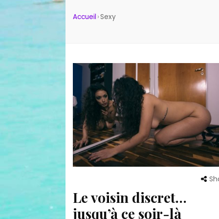
Accueil
›
Sexy
Sh
Le voisin discret…
jusqu’à ce soir-là