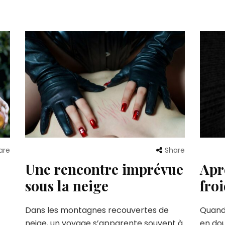
are
Share
Une rencontre imprévue
Aprè
sous la neige
fro
Dans les montagnes recouvertes de
Quand
neige, un voyage s’apparente souvent à
en dou