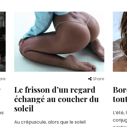
are
Share
r
Le frisson d’un regard
Bor
échangé au coucher du
tou
soleil
es
L’été,
conjug
Au crépuscule, alors que le soleil