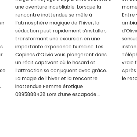
une aventure inoubliable. Lorsque la
moment
rencontre inattendue se mêle à
Entre 
un
l’atmosphère magique de l’hiver, la
ambian
séduction peut rapidement s’installer,
d’Oliv
u
transformant une excursion en une
sensua
ns
importante expérience humaine. Les
instan
ur
Copines d’Olivia vous plongeront dans
Téléph
un récit captivant où le hasard et
vraie
use
l’attraction se conjuguent avec grâce.
Après 
La magie de l’hiver et la rencontre
le ret
…
inattendue Femme érotique
0895888438 Lors d’une escapade …