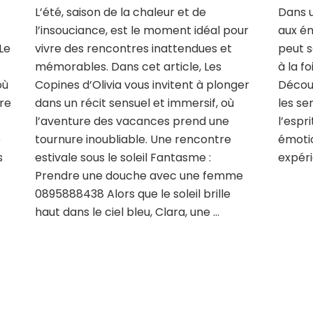
L’été, saison de la chaleur et de
Dans u
l’insouciance, est le moment idéal pour
aux ém
Le
vivre des rencontres inattendues et
peut 
s
mémorables. Dans cet article, Les
à la f
où
Copines d’Olivia vous invitent à plonger
Découv
tre
dans un récit sensuel et immersif, où
les se
l’aventure des vacances prend une
l’espr
e
tournure inoubliable. Une rencontre
émotio
s
estivale sous le soleil Fantasme :
expéri
Prendre une douche avec une femme
0895888438 Alors que le soleil brille
haut dans le ciel bleu, Clara, une …