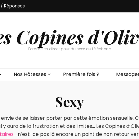
 / Réponses
es Copines d'Oliv
Femme en direct pour du sexe au téléphone
Nos Hôtesses
Première fois ?
Messages
Sexy
e envie de se laisser porter par cette émotion sensuelle. 
l y aura de la frustration et des limites… Les Copines d’Ol
taires
… n’est-ce pas là encore un point de non retour vers