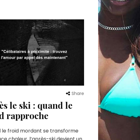
Share
s le ski : quand le
id rapproche
 le froid mordant se transforme
ce chaleur, l’après-ski devient un