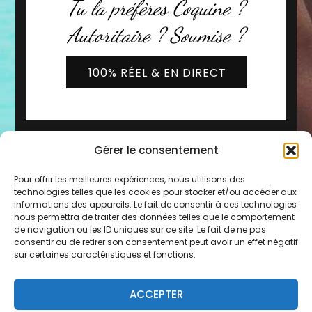
Tu la préfères Coquine ?
Autoritaire ? Soumise ?
100% RÉEL & EN DIRECT
Gérer le consentement
Pour offrir les meilleures expériences, nous utilisons des
technologies telles que les cookies pour stocker et/ou accéder aux
informations des appareils. Le fait de consentir à ces technologies
nous permettra de traiter des données telles que le comportement
de navigation ou les ID uniques sur ce site. Le fait de ne pas
2019 - 2026 © Copyright -
Les Copines d'Olivia
consentir ou de retirer son consentement peut avoir un effet négatif
* Service 0,80€/min + prix de l'appel
sur certaines caractéristiques et fonctions.
Mentions légales
-
CGU
-
FAQ
-
Contact
-
Plan du
ACCEPTER
site