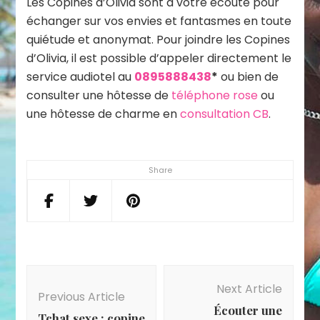
Les Copines d’Olivia sont à votre écoute pour
échanger sur vos envies et fantasmes en toute
quiétude et anonymat. Pour joindre les Copines
d’Olivia, il est possible d’appeler directement le
service audiotel au
0895888438
*
ou bien de
consulter une hôtesse de
téléphone rose
ou
une hôtesse de charme en
consultation CB
.
Share
Post
Navigation
Next Article
Previous Article
Écouter une
Tchat sexe : copine