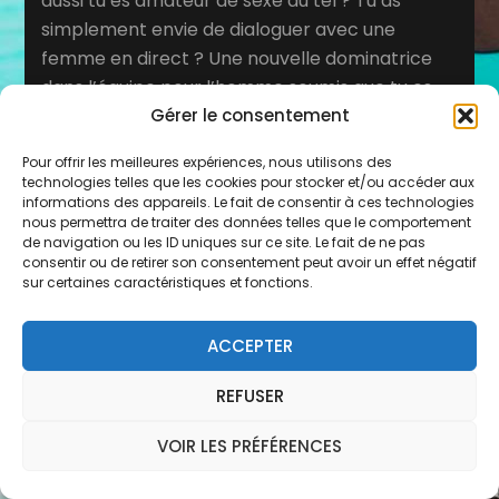
aussi tu es amateur de sexe au tel ? Tu as
simplement envie de dialoguer avec une
femme en direct ? Une nouvelle dominatrice
dans l’équipe pour l’homme soumis que tu es,
Gérer le consentement
une jeune étudiante qui cherche à s’amuser
avec toi en te racontant son quotidien avec
Pour offrir les meilleures expériences, nous utilisons des
ses copines, une banquière qui veut se tripoter
technologies telles que les cookies pour stocker et/ou accéder aux
entre midi et deux, une fois le rideau baissé…
informations des appareils. Le fait de consentir à ces technologies
nous permettra de traiter des données telles que le comportement
de navigation ou les ID uniques sur ce site. Le fait de ne pas
consentir ou de retirer son consentement peut avoir un effet négatif
sur certaines caractéristiques et fonctions.
AMATRICE SEXE AU TEL DIAL
COQUIN
ACCEPTER
REFUSER
Olivia et ses copines est un site de charme ou
de téléphone rose. Ce site érotique réuni des
VOIR LES PRÉFÉRENCES
animatrices de charme. Toutes ces délicieuses
créatures sont des femmes. Ces charmantes