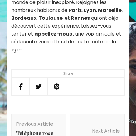
monde de plaisir inexploré. Rejoignez les
nombreux habitants de
Paris
,
Lyon
,
Marseille
,
Bordeaux
,
Toulouse
, et
Rennes
qui ont déjà
découvert cette expérience. Laissez-vous
tenter et
appellez-nous
: une voix amicale et
séduisante vous attend de l’autre côté de la
ligne.
Share
Post
Navigation
Previous Article
Next Article
Téléphone rose