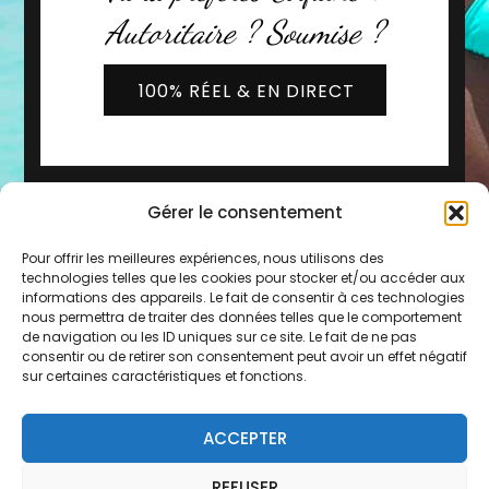
Autoritaire ? Soumise ?
100% RÉEL & EN DIRECT
Gérer le consentement
Pour offrir les meilleures expériences, nous utilisons des
technologies telles que les cookies pour stocker et/ou accéder aux
informations des appareils. Le fait de consentir à ces technologies
nous permettra de traiter des données telles que le comportement
de navigation ou les ID uniques sur ce site. Le fait de ne pas
2019 - 2026 © Copyright -
Les Copines d'Olivia
consentir ou de retirer son consentement peut avoir un effet négatif
* Service 0,80€/min + prix de l'appel
sur certaines caractéristiques et fonctions.
Mentions légales
-
CGU
-
FAQ
-
Contact
-
Plan du
ACCEPTER
site
REFUSER