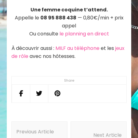
Une femme coquine t’attend.
Appelle le
08 95 888 438
— 0,80€/min + prix
appel
Ou consulte
le planning en direct
À découvrir aussi :
MILF au téléphone
et les
jeux
de rôle
avec nos hôtesses.
Share
Post
Navigation
Previous Article
Next Article