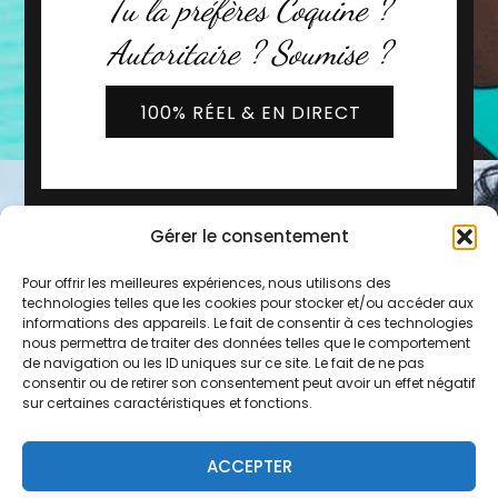
Tu la préfères Coquine ?
Autoritaire ? Soumise ?
100% RÉEL & EN DIRECT
Gérer le consentement
Pour offrir les meilleures expériences, nous utilisons des
technologies telles que les cookies pour stocker et/ou accéder aux
informations des appareils. Le fait de consentir à ces technologies
nous permettra de traiter des données telles que le comportement
de navigation ou les ID uniques sur ce site. Le fait de ne pas
2019 - 2026 © Copyright -
Les Copines d'Olivia
consentir ou de retirer son consentement peut avoir un effet négatif
* Service 0,80€/min + prix de l'appel
sur certaines caractéristiques et fonctions.
Mentions légales
-
CGU
-
FAQ
-
Contact
-
Plan du
ACCEPTER
site