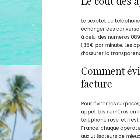
Le coût des a
Le sexotel, ou téléphone
échanger des conversation
à celui des numéros 089
1,35€ par minute. Les o
d’assurer la transpare
Comment évit
facture
Pour éviter les surprises,
appel. Les numéros en li
téléphone rose, et il est
France, chaque opérateu
aux utilisateurs de mieu